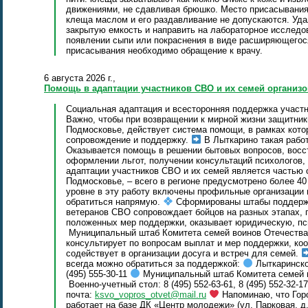
движениями, не сдавливая брюшко. Место присасывания
клеща маслом и его раздавливание не допускаются. Уда
закрытую емкость и направить на лабораторное исследо
появлении сыпи или покраснения в виде расширяющегося
присасывания необходимо обращение к врачу.
6 августа 2026 г.,
Помощь в адаптации участников СВО и их семей организо
Социальная адаптация и всесторонняя поддержка участн
Важно, чтобы при возвращении к мирной жизни защитники 
Подмосковье, действует система помощи, в рамках кот
сопровождение и поддержку.
В Лыткарино такая работ
Оказывается помощь в решении бытовых вопросов, восс
оформлении льгот, получении консультаций психологов,
адаптации участников СВО и их семей является частью
Подмосковье, – всего в регионе предусмотрено более 40
уровне в эту работу включены профильные организации 
обратиться напрямую.
Сформированы штабы поддер
ветеранов СВО сопровождает бойцов на разных этапах,
положенных мер поддержки, оказывает юридическую, п
Муниципальный штаб Комитета семей воинов Отечества
консультирует по вопросам выплат и мер поддержки, ко
содействует в организации досуга и встреч для семей.
всегда можно обратиться за поддержкой:
Лыткаринско
(495) 555-30-11
Муниципальный штаб Комитета семей во
Военно-учетный стол: 8 (495) 552‑63‑61, 8 (495) 552‑32‑17
почта:
ksvo_vopros_otvet@mail.ru
Напоминаю, что Гор
работает на базе ДК «Центр молодежи» (ул. Парковая, д.