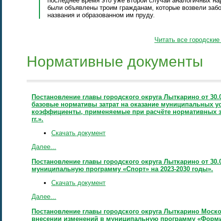
последнее время это уже второй случай аналогичных н
были объявлены троим гражданам, которые возвели забо
названия и образованном им пруду.
Читать все городские
Нормативные документы
Постановление главы городского округа Лыткарино от 30.
базовые нормативы затрат на оказание муниципальных ус
коэффициенты, применяемые при расчёте нормативных зат
гг.».
Скачать документ
Далее...
Постановление главы городского округа Лыткарино от 30.
муниципальную программу «Спорт» на 2023-2030 годы».
Скачать документ
Далее...
Постановление главы городского округа Лыткарино Москов
внесении изменений в муниципальную программу «Форм