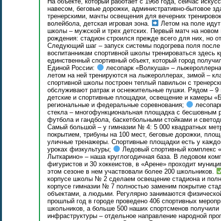
На объекте, который работает с 1968 года, сейчас искус
навесом, беговые дорожки, административно-бытовое зд
тренерскими, мачты освещения для вечерних тренировок
волейбола, детская игровая зона.
Летом на поле идут
школы – мужской и трех детских. Первый матч на новом 
рождения: стадион строился прежде всего для них, но о
Следующий шаг – запуск системы подогрева поля после 
воспитанникам спортивной школы тренироваться здесь к
единственный спортивный объект, который город получи
Единой России:
лесопарк «Волкуша» – лыжероллерная 
летом на ней тренируются на лыжероллерах, зимой – кл
спортивной школы построен теплый павильон с тренерск
обслуживают ратрак и оснежительные пушки. Рядом – 9
детские и спортивные площадки, освещение и камеры «Б
региональные и федеральные соревнования;
лесопарк
стекла – многофункциональная площадка с бесшовным р
футбола и гандбола, баскетбольными стойками и свет
Самый большой – у гимназии № 4: 5 000 квадратных мет
покрытием, трибуны на 100 мест, беговые дорожки, площ
уличные тренажеры. Спортивные площадки есть у каждой
уроках физкультуры;
Ледовый спортивный комплекс «
Лыткарино» – наша круглогодичная база. В ледовом ком
фигуристов и 30 хоккеистов, в «Арене» проходит муници
этом сезоне в нем участвовали более 200 школьников.
корпусе школы № 2 сделаем освещение стадиона и полны
корпусе гимназии № 7 полностью заменим покрытие ста
объектами, а людьми. Регулярно занимаются физической
прошлый год в городе проведено 406 спортивных мероп
школьников, а больше 500 наших спортсменов получили
инфраструктуры – отдельное направление народной про