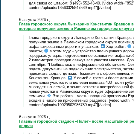
для связи со штабом: 8 (495) 552‑43‑40. [video width="852"
content/uploads/18560325847589.mp4"][/video]
6 августа 2026 г.,
Глава городского округа Лыткарино Константин Кравцов 
которые получили землю в Раменском городском округе 
Глава городского округа Лыткарино Константин Кравцов
получили землю в Раменском городском округе вблизи д
асфальтированные дороги к участкам.
Ход работ:
в
работы;
в этом году – устройство полноценного доро
городских улицах: подготовленное основание, асфальто
2 километров проездов свяжут все участки массива. До
сентября. "Пообщались в неформальной обстановке. Се
подать документы на подключение электричества, затем 
приезжать сюда с детьми. Поможем и с оформлением, и 
Константин Кравцов.
У семей с тремя и более детьми
земельный участок или целевая выплата 400 тысяч рубл
многодетных семей, и земля остается востребованной 
новые участки в Раменском округе: идет оформление зе
семьями.
Эта работа – часть народной программы Ед
входит в число ее приоритетных разделов. [video width="8
content/uploads/19029502986789.mp4"][/video]
6 августа 2026 г.,
Главный городской стадион «Полет» после масштабной ре
апреля