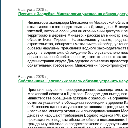
6 августа 2026 г.,
Пустите к Злодейке: Минэкологии указало на общую дост
Инспекторы эконадзора Минэкологии Московской област
экологического законодательства в Домодедове. Выезд
жителей, которые сообщили об ограничении доступа к р
территорию в деревне Минаево, - рассказал министр эк
области Тихон Фирсов. – На земельном участке, предн
строительства, обнаружен металлический забор, устано
образом нарушены требования водного законодательства
доступ в водоемам». Ограждение было установлено неи
неразграниченной собственности, ответственность за ко
администрации округа Домодедово объявлено предосте
обязательных требований. Минэкологии проконтролирует
6 августа 2026 г.,
Собственника щелковских земель обязали устранить нар
Признаки нарушения природоохранного законодательств
Московской области в Щелкове. Поводом для выездного 
министерстве обращение граждан с жалобой на ограниче
осмотра указанной в обращении территории в деревне Ка
собственник одного из участков установил ограждение, 
- рассказал министр экологии и природопользования Мос
действия нарушают требования Водного кодекса РФ, кот
прохождение к водным объектам общего пользования». П
гражданину объявлено предостережение о недопустимос