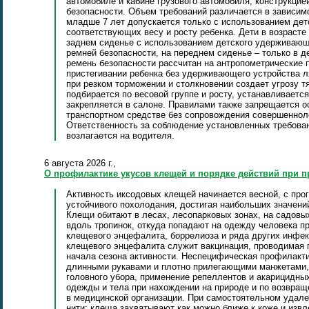
автомобиле и кабине грузового автомобиля, конструкци
безопасности. Объем требований различается в зависимо
младше 7 лет допускается только с использованием де
соответствующих весу и росту ребенка. Дети в возрасте 
заднем сиденье с использованием детского удерживающ
ремней безопасности, на переднем сиденье – только в
ремень безопасности рассчитан на антропометрические 
пристегивании ребенка без удерживающего устройства ля
при резком торможении и столкновении создает угрозу 
подбирается по весовой группе и росту, устанавливаетс
закрепляется в салоне. Правилами также запрещается о
транспортном средстве без сопровождения совершенноле
Ответственность за соблюдение установленных требова
возлагается на водителя.
6 августа 2026 г.,
О профилактике укусов клещей и порядке действий при 
Активность иксодовых клещей начинается весной, с про
устойчивого похолодания, достигая наибольших значений
Клещи обитают в лесах, лесопарковых зонах, на садовых
вдоль тропинок, откуда попадают на одежду человека п
клещевого энцефалита, боррелиоза и ряда других инфе
клещевого энцефалита служит вакцинация, проводимая 
начала сезона активности. Неспецифическая профилакт
длинными рукавами и плотно прилегающими манжетами, 
головного убора, применение репеллентов и акарицидны
одежды и тела при нахождении на природе и по возвра
в медицинской организации. При самостоятельном удале
нити: клеща захватывают как можно ближе к коже и из