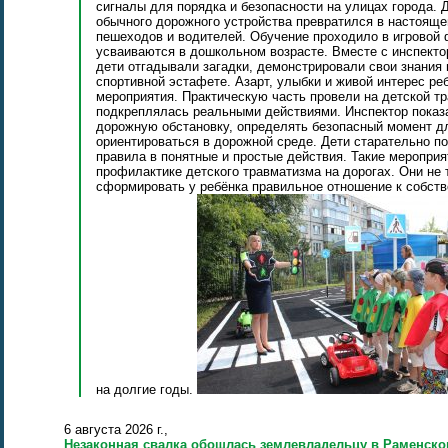
сигналы для порядка и безопасности на улицах города.
обычного дорожного устройства превратился в настояще
пешеходов и водителей. Обучение проходило в игровой 
усваиваются в дошкольном возрасте. Вместе с инспект
дети отгадывали загадки, демонстрировали свои знания 
спортивной эстафете. Азарт, улыбки и живой интерес р
мероприятия. Практическую часть провели на детской тр
подкреплялась реальными действиями. Инспектор показ
дорожную обстановку, определять безопасный момент дл
ориентироваться в дорожной среде. Дети старательно п
правила в понятные и простые действия. Такие меропри
профилактике детского травматизма на дорогах. Они не 
сформировать у ребёнка правильное отношение к собстве
на долгие годы.
6 августа 2026 г.,
Незаконная свалка обошлась землевладельцу в Раменско