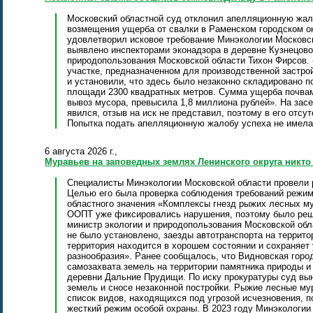
Московский областной суд отклонил апелляционную жал
возмещения ущерба от свалки в Раменском городском ок
удовлетворил исковое требование Минэкологии Московс
выявлено инспекторами эконадзора в деревне Кузнецово,
природопользования Московской области Тихон Фирсов.
участке, предназначенном для производственной застро
и установили, что здесь было незаконно складировано п
площади 2300 квадратных метров. Сумма ущерба почвам
вывоз мусора, превысила 1,8 миллиона рублей». На засе
явился, отзыв на иск не представил, поэтому в его отс
Попытка подать апелляционную жалобу успеха не имела
6 августа 2026 г.,
Муравьев на заповедных землях Ленинского округа никто
Специалисты Минэкологии Московской области провели 
Целью его была проверка соблюдения требований режим
областного значения «Комплексы гнезд рыжих лесных му
ООПТ уже фиксировались нарушения, поэтому было реше
министр экологии и природопользования Московской обл
не было установлено, заезды автотранспорта на террит
территория находится в хорошем состоянии и сохраняет
разнообразия». Ранее сообщалось, что Видновская горо
самозахвата земель на территории памятника природы и
деревни Дальние Прудищи. По иску прокуратуры суд вы
земель и сносе незаконной постройки. Рыжие лесные м
список видов, находящихся под угрозой исчезновения, 
жесткий режим особой охраны. В 2023 году Минэкологии