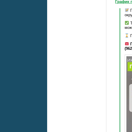
График 
П
окр
Т
мо
П
(962