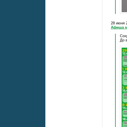
28 июня 2
Афиша м
Сох
До 