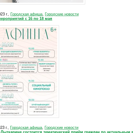
23 г.,
Городская афиша
,
Городские новости
ероприятий с 16 по 18 мая
23 г.,
Городская афиша
,
Городские новости
в Лыткарине состоится тематический приём граждан по актуальным 