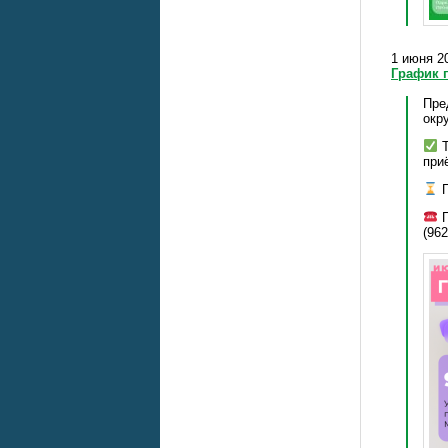
1 июня 20
График 
Пре
окр
Т
при
П
П
(962