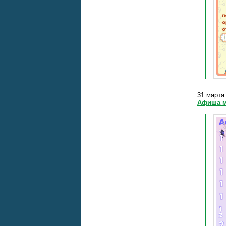
31 марта 
Афиша м