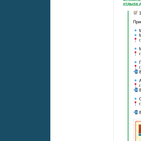
отдыха 
1
При
М
М
г
М
г
П
г
8
А
г
8
О
г
8