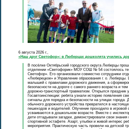
6 августа 2026 г.,
«Наш друг Светофор»: в Люберцах дошколята учились до
В посёлке Октябрьский городского округа Люберцы про
отделении «Светофорик» МОУ СОШ № 54 состоялось те
Светофор». Его организовали совместно сотрудники от
«Люберецкое» и Управление образования г. о. Люберцы.
малышей с правилами дорожного движения, а сформиров
безопасности на дороге с самого раннего возраста и те
дорожно‑транспортный травматизм. Открылся праздник 
Госавтоинспекции: ребята узнали историю появления све
сигналы для порядка и безопасности на улицах города.
обычного дорожного устройства превратился в настояще
пешеходов и водителей. Обучение проходило в игровой 
усваиваются в дошкольном возрасте. Вместе с инспект
дети отгадывали загадки, демонстрировали свои знания 
спортивной эстафете. Азарт, улыбки и живой интерес р
мероприятия. Практическую часть провели на детской тр