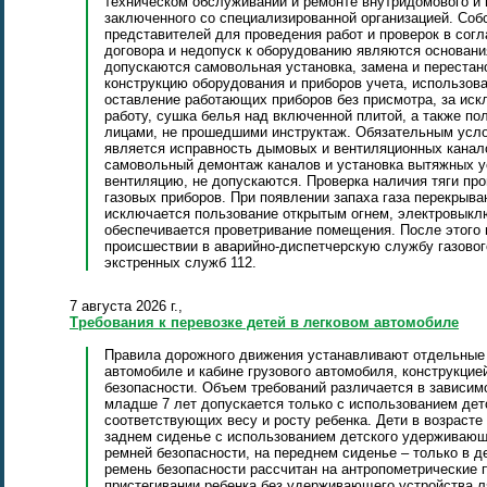
техническом обслуживании и ремонте внутридомового и 
заключенного со специализированной организацией. Соб
представителей для проведения работ и проверок в сог
договора и недопуск к оборудованию являются основани
допускаются самовольная установка, замена и перестан
конструкцию оборудования и приборов учета, использов
оставление работающих приборов без присмотра, за ис
работу, сушка белья над включенной плитой, а также п
лицами, не прошедшими инструктаж. Обязательным усло
является исправность дымовых и вентиляционных канал
самовольный демонтаж каналов и установка вытяжных 
вентиляцию, не допускаются. Проверка наличия тяги про
газовых приборов. При появлении запаха газа перекрыва
исключается пользование открытым огнем, электровыкл
обеспечивается проветривание помещения. После этого
происшествии в аварийно-диспетчерскую службу газовог
экстренных служб 112.
7 августа 2026 г.,
Требования к перевозке детей в легковом автомобиле
Правила дорожного движения устанавливают отдельные т
автомобиле и кабине грузового автомобиля, конструкци
безопасности. Объем требований различается в зависимо
младше 7 лет допускается только с использованием де
соответствующих весу и росту ребенка. Дети в возрасте 
заднем сиденье с использованием детского удерживающ
ремней безопасности, на переднем сиденье – только в
ремень безопасности рассчитан на антропометрические 
пристегивании ребенка без удерживающего устройства ля