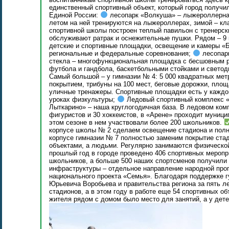
единственный спортивный объект, который город получи
Единой России:
лесопарк «Волкуша» – лыжероллерная 
летом на ней тренируются на лыжероллерах, зимой – кл
спортивной школы построен теплый павильон с тренерск
обслуживают ратрак и оснежительные пушки. Рядом – 9
детские и спортивные площадки, освещение и камеры «Б
региональные и федеральные соревнования;
лесопарк
стекла – многофункциональная площадка с бесшовным р
футбола и гандбола, баскетбольными стойками и свет
Самый большой – у гимназии № 4: 5 000 квадратных мет
покрытием, трибуны на 100 мест, беговые дорожки, площ
уличные тренажеры. Спортивные площадки есть у каждой
уроках физкультуры;
Ледовый спортивный комплекс «
Лыткарино» – наша круглогодичная база. В ледовом ком
фигуристов и 30 хоккеистов, в «Арене» проходит муници
этом сезоне в нем участвовали более 200 школьников.
корпусе школы № 2 сделаем освещение стадиона и полны
корпусе гимназии № 7 полностью заменим покрытие ста
объектами, а людьми. Регулярно занимаются физической
прошлый год в городе проведено 406 спортивных мероп
школьников, а больше 500 наших спортсменов получили
инфраструктуры – отдельное направление народной про
национального проекта «Семья». Благодаря поддержке 
Юрьевича Воробьева и правительства региона за пять л
стадионов, а в этом году в работе еще 54 спортивных об
жителя рядом с домом было место для занятий, а у дете