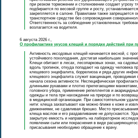
при резком торможении и столкновении создает угрозу 
подбирается по весовой группе и росту, устанавливаетс
закрепляется в салоне. Правилами также запрещается о
транспортном средстве без сопровождения совершенноле
Ответственность за соблюдение установленных требова
возлагается на водителя.
6 августа 2026 г.,
О профилактике укусов клещей и порядке действий при 
Активность иксодовых клещей начинается весной, с про
устойчивого похолодания, достигая наибольших значений
Клещи обитают в лесах, лесопарковых зонах, на садовых
вдоль тропинок, откуда попадают на одежду человека п
клещевого энцефалита, боррелиоза и ряда других инфе
клещевого энцефалита служит вакцинация, проводимая 
начала сезона активности. Неспецифическая профилакт
длинными рукавами и плотно прилегающими манжетами, 
головного убора, применение репеллентов и акарицидны
одежды и тела при нахождении на природе и по возвра
в медицинской организации. При самостоятельном удале
нити: клеща захватывают как можно ближе к коже и из
движениями, не сдавливая брюшко. Место присасывания
клеща маслом и его раздавливание не допускаются. Уда
закрытую емкость и направить на лабораторное исследо
появлении сыпи или покраснения в виде расширяющегося
присасывания необходимо обращение к врачу.