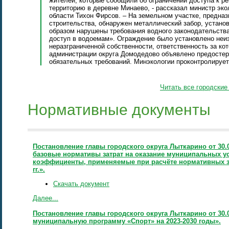
жителей, которые сообщили об ограничении доступа к р
территорию в деревне Минаево, - рассказал министр эк
области Тихон Фирсов. – На земельном участке, предн
строительства, обнаружен металлический забор, устано
образом нарушены требования водного законодательства
доступ в водоемам». Ограждение было установлено неи
неразграниченной собственности, ответственность за ко
администрации округа Домодедово объявлено предосте
обязательных требований. Минэкологии проконтролирует
Читать все городские
Нормативные документы
Постановление главы городского округа Лыткарино от 30.
базовые нормативы затрат на оказание муниципальных ус
коэффициенты, применяемые при расчёте нормативных зат
гг.».
Скачать документ
Далее...
Постановление главы городского округа Лыткарино от 30.
муниципальную программу «Спорт» на 2023-2030 годы».