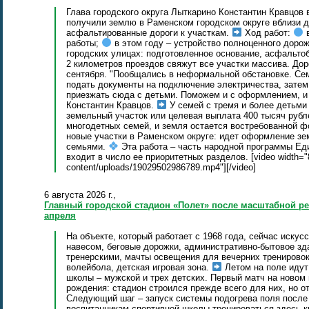
Глава городского округа Лыткарино Константин Кравцов
получили землю в Раменском городском округе вблизи д
асфальтированные дороги к участкам.
Ход работ:
в
работы;
в этом году – устройство полноценного доро
городских улицах: подготовленное основание, асфальто
2 километров проездов свяжут все участки массива. До
сентября. "Пообщались в неформальной обстановке. Се
подать документы на подключение электричества, затем 
приезжать сюда с детьми. Поможем и с оформлением, и 
Константин Кравцов.
У семей с тремя и более детьми
земельный участок или целевая выплата 400 тысяч рубл
многодетных семей, и земля остается востребованной 
новые участки в Раменском округе: идет оформление зе
семьями.
Эта работа – часть народной программы Ед
входит в число ее приоритетных разделов. [video width="8
content/uploads/19029502986789.mp4"][/video]
6 августа 2026 г.,
Главный городской стадион «Полет» после масштабной ре
апреля
На объекте, который работает с 1968 года, сейчас искус
навесом, беговые дорожки, административно-бытовое зд
тренерскими, мачты освещения для вечерних тренировок
волейбола, детская игровая зона.
Летом на поле идут
школы – мужской и трех детских. Первый матч на новом 
рождения: стадион строился прежде всего для них, но о
Следующий шаг – запуск системы подогрева поля после 
воспитанникам спортивной школы тренироваться здесь к