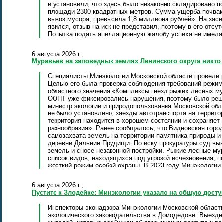
и установили, что здесь было незаконно складировано п
площади 2300 квадратных метров. Сумма ущерба почвам
вывоз мусора, превысила 1,8 миллиона рублей». На засе
явился, отзыв на иск не представил, поэтому в его отс
Попытка подать апелляционную жалобу успеха не имела
6 августа 2026 г.,
Муравьев на заповедных землях Ленинского округа никто
Специалисты Минэкологии Московской области провели 
Целью его была проверка соблюдения требований режим
областного значения «Комплексы гнезд рыжих лесных му
ООПТ уже фиксировались нарушения, поэтому было реше
министр экологии и природопользования Московской обл
не было установлено, заезды автотранспорта на террит
территория находится в хорошем состоянии и сохраняет
разнообразия». Ранее сообщалось, что Видновская горо
самозахвата земель на территории памятника природы и
деревни Дальние Прудищи. По иску прокуратуры суд вы
земель и сносе незаконной постройки. Рыжие лесные м
список видов, находящихся под угрозой исчезновения, 
жесткий режим особой охраны. В 2023 году Минэкологии
6 августа 2026 г.,
Пустите к Злодейке: Минэкологии указало на общую дост
Инспекторы эконадзора Минэкологии Московской област
экологического законодательства в Домодедове. Выезд