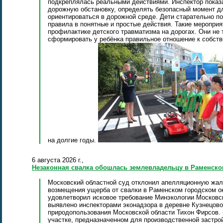
подкреплялась реальными действиями. Инспектор показ
дорожную обстановку, определять безопасный момент дл
ориентироваться в дорожной среде. Дети старательно п
правила в понятные и простые действия. Такие меропри
профилактике детского травматизма на дорогах. Они не 
сформировать у ребёнка правильное отношение к собстве
на долгие годы.
6 августа 2026 г.,
Незаконная свалка обошлась землевладельцу в Раменско
Московский областной суд отклонил апелляционную жал
возмещения ущерба от свалки в Раменском городском ок
удовлетворил исковое требование Минэкологии Московс
выявлено инспекторами эконадзора в деревне Кузнецово,
природопользования Московской области Тихон Фирсов.
участке, предназначенном для производственной застро