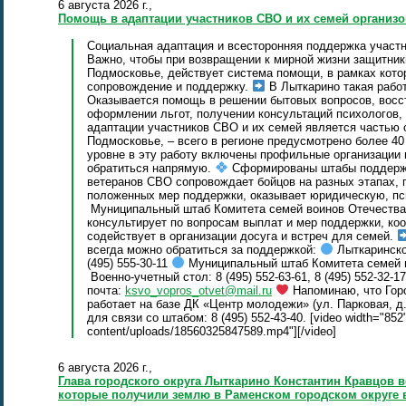
6 августа 2026 г.,
Помощь в адаптации участников СВО и их семей организо
Социальная адаптация и всесторонняя поддержка участн
Важно, чтобы при возвращении к мирной жизни защитники 
Подмосковье, действует система помощи, в рамках кот
сопровождение и поддержку.
В Лыткарино такая работ
Оказывается помощь в решении бытовых вопросов, восс
оформлении льгот, получении консультаций психологов,
адаптации участников СВО и их семей является частью
Подмосковье, – всего в регионе предусмотрено более 40
уровне в эту работу включены профильные организации 
обратиться напрямую.
Сформированы штабы поддер
ветеранов СВО сопровождает бойцов на разных этапах,
положенных мер поддержки, оказывает юридическую, п
Муниципальный штаб Комитета семей воинов Отечества
консультирует по вопросам выплат и мер поддержки, ко
содействует в организации досуга и встреч для семей.
всегда можно обратиться за поддержкой:
Лыткаринско
(495) 555-30-11
Муниципальный штаб Комитета семей во
Военно-учетный стол: 8 (495) 552‑63‑61, 8 (495) 552‑32‑17
почта:
ksvo_vopros_otvet@mail.ru
Напоминаю, что Гор
работает на базе ДК «Центр молодежи» (ул. Парковая, д.
для связи со штабом: 8 (495) 552‑43‑40. [video width="852"
content/uploads/18560325847589.mp4"][/video]
6 августа 2026 г.,
Глава городского округа Лыткарино Константин Кравцов 
которые получили землю в Раменском городском округе 