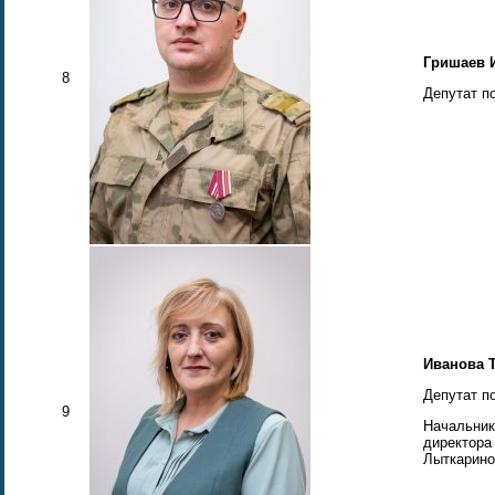
Гришаев 
8
Депутат п
Иванова 
Депутат п
9
Начальник
директора
Лыткарино