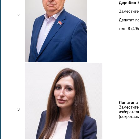
Дерябин 
Заместите
2
Депутат п
тел. 8 (49
Лопатина
Заместите
3
избиратель
(секретарь