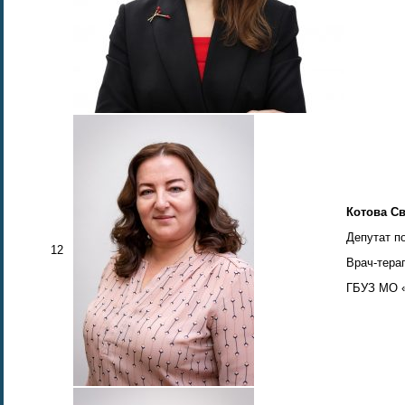
Котова С
Депутат п
12
Врач-тера
ГБУЗ МО «