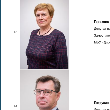
Горохова
Депутат п
13
Заместите
МБУ «Дире
Петрухин
14
Депутат п