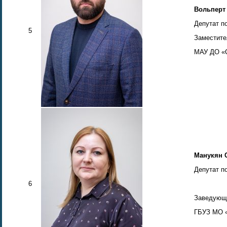
Вольперт
Депутат п
5
Заместите
МАУ ДО «С
Манукян 
Депутат п
6
Заведующи
ГБУЗ МО «