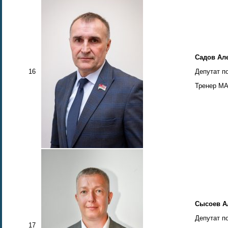
Садов Ал
16
Депутат п
Тренер МА
Сысоев А
Депутат п
17