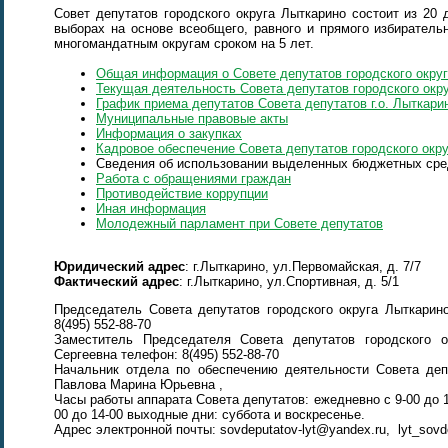
Совет депутатов городского округа Лыткарино состоит из 20
выборах на основе всеобщего, равного и прямого избиратель
многомандатным округам сроком на 5 лет.
Общая информация о Совете депутатов городского окру
Текущая деятельность Совета депутатов городского окр
График приема депутатов Совета депутатов г.о. Лыткари
Муниципальные правовые акты
Информация о закупках
Кадровое обеспечение Совета депутатов городского окр
Сведения об использовании выделенных бюджетных сре
Работа с обращениями граждан
Противодействие коррупции
Иная информация
Молодежный парламент при Совете депутатов
Юридический адрес
: г.Лыткарино, ул.Первомайская, д. 7/7
Фактический адрес
: г.Лыткарино, ул.Спортивная, д. 5/1
Председатель Совета депутатов городского округа Лыткари
8(495) 552-88-70
Заместитель Председателя Совета депутатов городского
Сергеевна телефон: 8(495) 552-88-70
Начальник отдела по обеспечению деятельности Совета деп
Павлова Марина Юрьевна ,
Часы работы аппарата Совета депутатов: ежедневно с 9-00 до 18-
00 до 14-00 выходные дни: суббота и воскресенье.
Адрес электронной почты: sovdeputatov-lyt@yandex.ru, lyt_sov