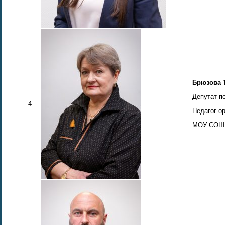
Брюзова 
Депутат п
4
Педагог-о
МОУ СОШ №