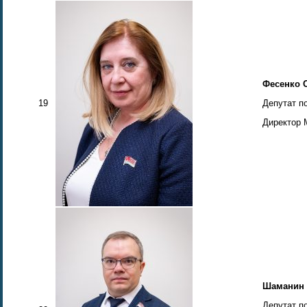
Фесенко 
19
Депутат п
Директор 
Шаманин 
Депутат п