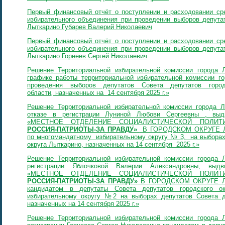
Первый финансовый отчёт о поступлении и расходовании сре
избирательного объединения при проведении выборов депутат
Лыткарино Губарев Валерий Николаевич
Первый финансовый отчёт о поступлении и расходовании сре
избирательного объединения при проведении выборов депутат
Лыткарино Горнеев Сергей Николаевич
Решение Территориальной избирательной комиссии города 
графике работы территориальной избирательной комиссии го
проведения выборов депутатов Совета депутатов город
области
,
назначенных на 14 сентября 2025 г.»
Решение Территориальной избирательной комиссии города 
отказе в регистрации Луниной Любови Сергеевны , выд
«МЕСТНОЕ ОТДЕЛЕНИЕ СОЦИАЛИСТИЧЕСКОЙ ПОЛИ
РОССИЯ-ПАТРИОТЫ-ЗА ПРАВДУ»
В ГОРОДСКОМ ОКРУГЕ 
по многомандатному избирательному округу № 3, на выборах 
округа Лыткарино, назначенных на 14 сентября 2025 г.»
Решение Территориальной избирательной комиссии города 
регистрации Яблочковой Валерии Александровны, выдв
«МЕСТНОЕ ОТДЕЛЕНИЕ СОЦИАЛИСТИЧЕСКОЙ ПОЛИ
РОССИЯ-ПАТРИОТЫ-ЗА ПРАВДУ»
В ГОРОДСКОМ ОКРУГЕ 
кандидатом в депутаты Совета депутатов городского о
избирательному округу №2 на выборах депутатов Совета де
назначенных на 14 сентября 2025 г.»
Решение Территориальной избирательной комиссии города 