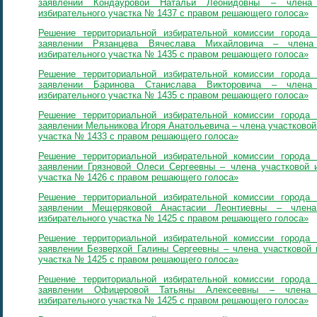
заявлении Кондауровой Натальи Леонидовны – члена 
избирательного участка № 1437 с правом решающего голоса»
Решение территориальной избирательной комиссии город
заявлении Рязанцева Вячеслава Михайловича – члена 
избирательного участка № 1435 с правом решающего голоса»
Решение территориальной избирательной комиссии город
заявлении Баринова Станислава Викторовича – члена 
избирательного участка № 1435 с правом решающего голоса»
Решение территориальной избирательной комиссии город
заявлении Мельникова Игоря Анатольевича – члена участковой
участка № 1433 с правом решающего голоса»
Решение территориальной избирательной комиссии город
заявлении Грязновой Олеси Сергеевны – члена участковой и
участка № 1426 с правом решающего голоса»
Решение территориальной избирательной комиссии город
заявлении Мещеряковой Анастасии Леонтиевны – члена 
избирательного участка № 1425 с правом решающего голоса»
Решение территориальной избирательной комиссии город
заявлении Безверхой Галины Сергеевны – члена участковой 
участка № 1425 с правом решающего голоса»
Решение территориальной избирательной комиссии город
заявлении Офицеровой Татьяны Алексеевны – члена у
избирательного участка № 1425 с правом решающего голоса»