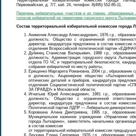
Территориальная избирательная комиссия города Лыткар
Первомайская, д. 7/7, каб. 24, телефон: 8(495) 552-85-11.
Перечень избирательных участков и их границ, образованных
голосов избирателей на территории городского округа Лыткарин
Состав территориальной избирательной комиссии города 
Акимочев Александр Александрович, 1976 г.р., образова
должность: Общество с ограниченной ответственно
директор, кандидатура предложена в состав комиссии о
отделения Всероссийской политической партии «ЕДИН
Дубинец Станислав Валерьевич, 1988 г.р., образован
должность: Администрация городского округа Лыткарин
отдела ГО ЧС и территориальной безопасности, кандид
собрания избирателей по месту работы;
Ерещенко Маргарита Романовна, 2004 г.р., образование 
и должность: Акционерное общество «Лыткаринский 
оптических деталей и приборов, кандидатура предложе
отделения Социалистической политической партии
ЗА ПРАВДУ» в Московской области;
Игнатьев Юрий Александрович, 1981 г.р., образовани
должность: Общество с ограниченной ответствен
директор, кандидатура предложена в состав комиссии
Политической партии ЛДПР — Либерально-демократическ
Коровкина Алина Дмитриевна, 1995 г.р., образован
Муниципальное казенное учреждение «Управление об
города Лыткарино», заместитель начальника организац
в состав комиссии
от территориальной избирательной комиссии предыдущег
Леухина Елена Сергеевна, 1976 г.р., образование сре