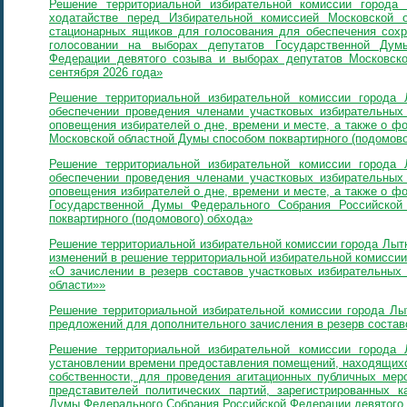
Решение территориальной избирательной комиссии город
ходатайстве перед Избирательной комиссией Московской о
стационарных ящиков для голосования для обеспечения сохр
голосовании на выборах депутатов Государственной Дум
Федерации девятого созыва и выборах депутатов Московск
сентября 2026 года»
Решение территориальной избирательной комиссии города
обеспечении проведения членами участковых избирательных
оповещения избирателей о дне, времени и месте, а также о ф
Московской областной Думы способом поквартирного (подомово
Решение территориальной избирательной комиссии города
обеспечении проведения членами участковых избирательных
оповещения избирателей о дне, времени и месте, а также о ф
Государственной Думы Федерального Собрания Российской
поквартирного (подомового) обхода»
Решение территориальной избирательной комиссии города Лытк
изменений в решение территориальной избирательной комиссии 
«О зачислении в резерв составов участковых избирательных
области»»
Решение территориальной избирательной комиссии города Лы
предложений для дополнительного зачисления в резерв состав
Решение территориальной избирательной комиссии города
установлении времени предоставления помещений, находящихс
собственности, для проведения агитационных публичных мер
представителей политических партий, зарегистрированных к
Думы Федерального Собрания Российской Федерации девятого