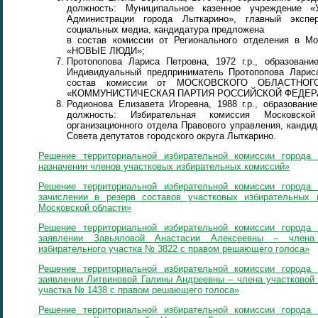
должность: Муниципальное казенное учреждение «У
Администрации города Лыткарино», главный экспе
социальных медиа, кандидатура предложена
в состав комиссии от Регионального отделения в Мо
«НОВЫЕ ЛЮДИ»;
Протопопова Лариса Петровна, 1972 г.р., образован
Индивидуальный предприниматель Протопопова Ларис
состав комиссии от МОСКОВСКОГО ОБЛАСТНОГО
«КОММУНИСТИЧЕСКАЯ ПАРТИЯ РОССИЙСКОЙ ФЕДЕР
Родионова Елизавета Игоревна, 1988 г.р., образован
должность: Избирательная комиссия Московской
организационного отдела Правового управления, канди
Совета депутатов городского округа Лыткарино.
Решение территориальной избирательной комиссии город
назначении членов участковых избирательных комиссий»
Решение территориальной избирательной комиссии город
зачислении в резерв составов участковых избирательных 
Московской области»
Решение территориальной избирательной комиссии город
заявлении Завьяловой Анастасии Алексеевны – члена 
избирательного участка № 3822 с правом решающего голоса»
Решение территориальной избирательной комиссии город
заявлении Литвиновой Галины Андреевны – члена участковой 
участка № 1438 с правом решающего голоса»
Решение территориальной избирательной комиссии город