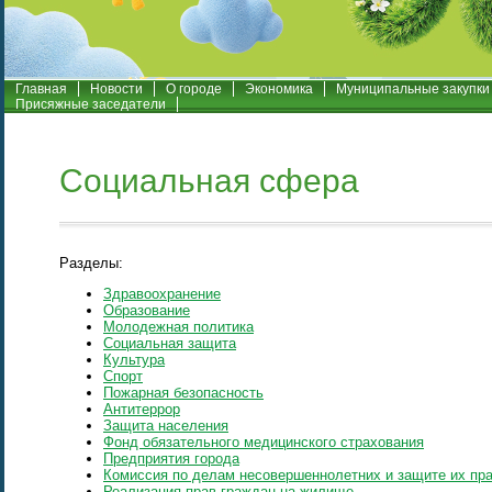
Главная
Новости
О городе
Экономика
Муниципальные закупки
Присяжные заседатели
Социальная сфера
Разделы:
Здравоохранение
Образование
Молодежная политика
Социальная защита
Культура
Спорт
Пожарная безопасность
Антитеррор
Защита населения
Фонд обязательного медицинского страхования
Предприятия города
Комиссия по делам несовершеннолетних и защите их пр
Реализация прав граждан на жилище