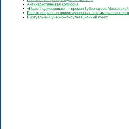
Антинаркотическая комиссия
«Наше Подмосковье» — премия Губернатора Московской
Реестр социально ориентированных некоммерческих орг
Виртуальный учебно-консультационный пункт