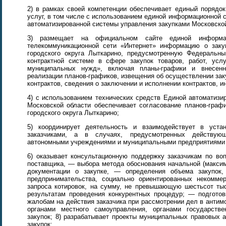
2) в рамках своей компетенции обеспечивает единый порядок
услуг, в том числе с использованием единой информационной с
автоматизированной системы управления закупками Московской
3) размещает на официальном сайте единой информа
телекоммуникационной сети «Интернет» информацию о заку
городского округа Лыткарино, предусмотренную Федеральн
контрактной системе в сфере закупок товаров, работ, усл
муниципальных нужд», включая планы-графики и внесен
реализации планов-графиков, извещения об осуществлении заку
контрактов, сведения о заключении и исполнении контрактов, 
4) с использованием технических средств Единой автоматизи
Московской области обеспечивает согласование планов-граф
городского округа Лыткарино;
5) координирует деятельность и взаимодействует в уст
заказчиками, а в случаях, предусмотренных действующ
автономными учреждениями и муниципальными предприятиями г
6) оказывает консультационную поддержку заказчикам по во
поставщика, — выбора метода обоснования начальной (максим
документации о закупке, — определения объема закупок
предпринимательства, социально ориентированных некоммер
запроса котировок, на сумму, не превышающую шестьсот тыс
результатам проведения конкурентных процедур; — подготов
жалобам на действия заказчика при рассмотрении дел в антимо
органами местного самоуправления, органами государств
закупок; 8) разрабатывает проекты муниципальных правовых 
закупок;