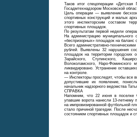
Таков итог спецоперации «Детская
Госадмтехнадзором Московской облас
Цель операции — выявление бесхозн
спортивных конструкций и малых арх
этого инспекторским составом тер
спортивных площадок.
По результатам первой недели опера
На администрацию муниципального о
«беспризорных» площадок на баланс 
Всего административно-техническими
рублей. Выявлены 32 нарушения сос
площадок на территории городских о
Зарайского, Ступинского, Каширс
Волоколамского, Наро-Фоминского 
ликвидировано. Устранение оставших
на контроле.
— Инспекторы проследят, чтобы все в
допустившие их появление, понесл
начальник надзорного ведомства Тать
СПРАВКА
Напомним, что 22 июня в поселке 
упавшие ворота нанесли 13-летнему 
на импровизированной футбольной пл
стало причиной трагедии. После нес
состоянием спортивных площадок и сп