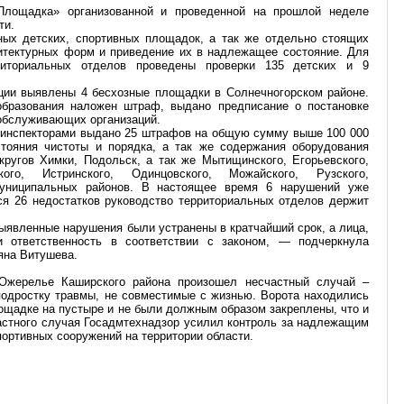
 Площадка» организованной и проведенной на прошлой неделе
ти.
ых детских, спортивных площадок, а так же отдельно стоящих
итектурных форм и приведение их в надлежащее состояние. Для
риториальных отделов проведены проверки 135 детских и 9
ции выявлены 4 бесхозные площадки в Солнечногорском районе.
бразования наложен штраф, выдано предписание о постановке
обслуживающих организаций.
 инспекторами выдано 25 штрафов на общую сумму выше 100 000
тояния чистоты и порядка, а так же содержания оборудования
кругов Химки, Подольск, а так же Мытищинского, Егорьевского,
кого, Истринского, Одинцовского, Можайского, Рузского,
муниципальных районов. В настоящее время 6 нарушений уже
ся 26 недостатков руководство территориальных отделов держит
ыявленные нарушения были устранены в кратчайший срок, а лица,
и ответственность в соответствии с законом, — подчеркнула
яна Витушева.
Ожерелье Каширского района произошел несчастный случай –
подростку травмы, не совместимые с жизнью. Ворота находились
ощадке на пустыре и не были должным образом закреплены, что и
частного случая Госадмтехнадзор усилил контроль за надлежащим
ортивных сооружений на территории области.