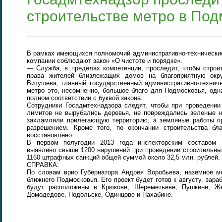
строительстве метро в Под
В рамках имеющихся полномочий административно-технические
компании соблюдают закон «О чистоте и порядке».
— Служба, в пределах компетенции, проследит, чтобы строи
права жителей близлежащих домов на благоприятную ок
Витушева, главный государственный административно-технич
метро это, несомненно, большое благо для Подмосковья, одн
полном соответствии с буквой закона.
Сотрудники Госадмтехнадзора следят, чтобы при проведении
лимитов не вырубались деревья, не повреждались зеленые н
захламляли прилегающую территорию, а земляные работы п
разрешением. Кроме того, по окончании строительства бл
восстановлено.
В первом полугодии 2013 года инспекторским составом 
выявлено свыше 1200 нарушений при проведении строительны
1160 штрафных санкций общей суммой около 32,5 млн. рублей.
СПРАВКА:
По словам врио Губернатора Андрея Воробьева, наземное ме
ближнего Подмосковья. Его проект будет готов к августу, зара
будут расположены в Крюкове, Шереметьеве, Пушкине, Ж
Домодедове, Подольске, Одинцове и Нахабине.