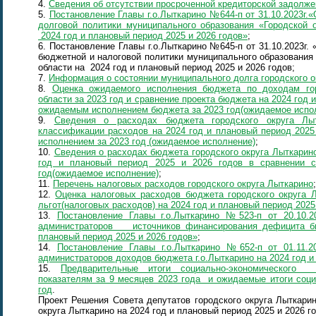
4.
Сведения об отсутствии просроченной кредиторской задолжен
5.
Постановление Главы г.о.Лыткарино №644-п от 31.10.2023г
долговой политики муниципального образования «Городской 
2024 год и плановый период 2025 и 2026 годов»
;
6. Постановление Главы г.о.Лыткарино №645-п от 31.10.2023г
бюджетной и налоговой политики муниципального образования
области на 2024 год и плановый период 2025 и 2026 годов;
7.
Информация о состоянии муниципального долга городского о
8.
Оценка ожидаемого исполнения бюджета по доходам гор
области за 2023 год и сравнение проекта бюджета на 2024 год 
ожидаемым исполнением бюджета за 2023 год(ожидаемое испол
9.
Cведения о расходах бюджета городского округа Лы
классификации расходов на 2024 год и плановый период 2025
исполнением за 2023 год (ожидаемое исполнение)
;
10.
Сведения о расходах бюджета городского округа Лыткарин
год и плановый период 2025 и 2026 годов в сравнении 
год(ожидаемое исполнение)
;
11.
Перечень налоговых расходов городского округа Лыткарино
;
12.
Оценка налоговых расходов бюджета городского округа 
льгот(налоговых расходов) на 2024 год и плановый период 2025
13.
Постановление Главы г.о.Лыткарино №523-п от 20.10.2
администраторов источников финансирования дефицита бюд
плановый период 2025 и 2026 годов»
;
14.
Постановление Главы г.о.Лыткарино №652-п от 01.11.2
администраторов доходов бюджета г.о.Лыткарино на 2024 год и
15.
П​редварительные итоги социально-экономического 
показателям за 9 месяцев 2023 года и ожидаемые итоги соци
год
.
Проект Решения Совета депутатов городского округа Лыткари
округа Лыткарино на 2024 год и плановый период 2025 и 2026 г