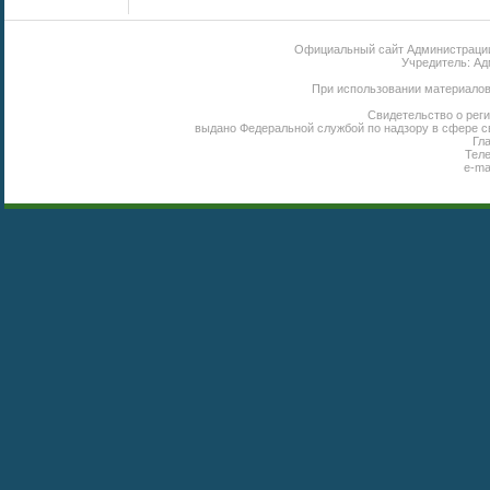
Официальный сайт Администрации 
Учредитель: Ад
При использовании материалов 
Свидетельство о реги
выдано Федеральной службой по надзору в сфере с
Гл
Теле
e-ma