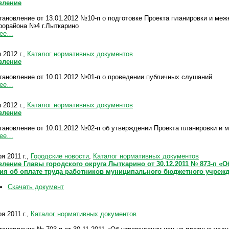
вление
тановление от 13.01.2012 №10-п о подготовке Проекта планировки и меж
рорайона №4 г.Лыткарино
лее…
 2012 г.,
Каталог нормативных документов
вление
тановление от 10.01.2012 №01-п о проведении публичных слушаний
лее…
 2012 г.,
Каталог нормативных документов
вление
тановление от 10.01.2012 №02-п об утверждении Проекта планировки и 
лее…
я 2011 г.,
Городские новости
,
Каталог нормативных документов
ление Главы городского округа Лыткарино от 30.12.2011 № 873-п «
ия об оплате труда работников муниципального бюджетного учреж
Скачать документ
я 2011 г.,
Каталог нормативных документов