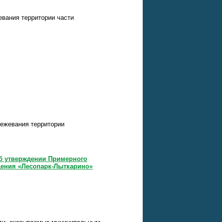
евания территории части
межевания территории
Об утверждении Примерного
дения «Лесопарк-Лыткарино»