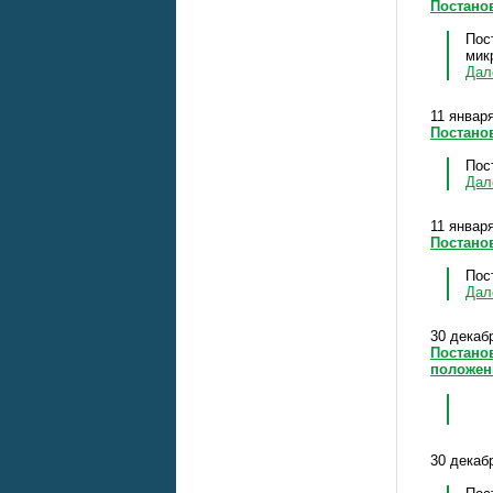
Постано
Пос
мик
Да
11 января
Постано
Пос
Да
11 января
Постано
Пос
Да
30 декабр
Постанов
положен
30 декабр