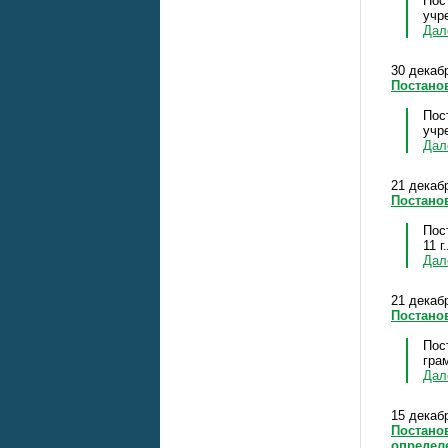
Пос
учр
Да
30 декабр
Постано
Пос
учр
Да
21 декабр
Постано
Пос
11 
Да
21 декабр
Постано
Пос
гра
Да
15 декабр
Постанов
определ