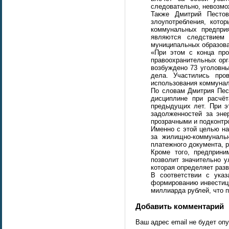
следовательно, невозмо
Также Дмитрий Пестов
злоупотребления, кото
коммунальных предпри
являются следствием 
муниципальных образова
«При этом с конца про
правоохранительных орг
возбуждено 73 уголовны
дела. Участились про
использования коммунал
По словам Дмитрия Пес
дисциплине при расчёт
предыдущих лет. При э
задолженностей за эне
прозрачными и подконтр
Именно с этой целью на
за жилищно-коммунальн
платежного документа, р
Кроме того, предприн
позволит значительно 
которая определяет раз
В соответствии с указ
формированию инвестици
миллиарда рублей, что 
Добавить комментарий
Ваш адрес email не будет оп