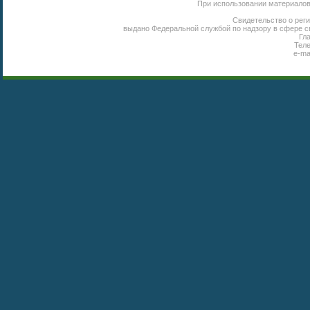
При использовании материалов 
Свидетельство о реги
выдано Федеральной службой по надзору в сфере с
Гл
Теле
e-ma