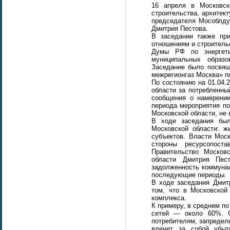
16 апреля в Московск
строительства, архитек
председателя Мособлду
Дмитрия Пестова.
В заседании также пр
отношениям и строитель
Думы РФ по энергети
муниципальных образо
Заседание было посвящ
межрегионгаз Москва» по
По состоянию на 01.04.
области за потребленны
сообщения о намерении
периода мероприятия по
Московской области, не
В ходе заседания был
Московской области: ж
субъектов. Власти Мос
стороны ресурсопост
Правительство Москов
области Дмитрия Пес
задолженность коммунал
последующие периоды.
В ходе заседания Дмит
том, что в Московской
комплекса.
К примеру, в среднем п
сетей — около 60%. О
потребителям, запредел
влечет за собой убыто