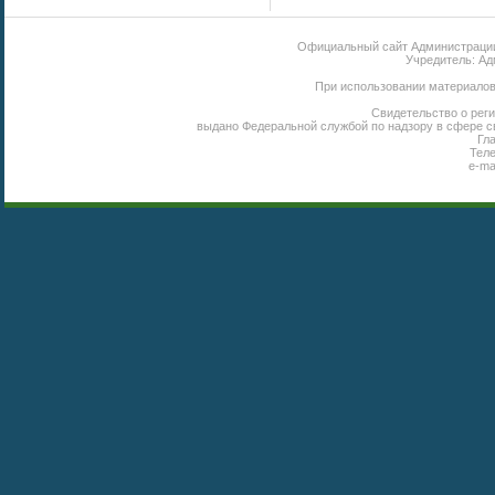
Официальный сайт Администрации 
Учредитель: Ад
При использовании материалов 
Свидетельство о реги
выдано Федеральной службой по надзору в сфере с
Гл
Теле
e-ma