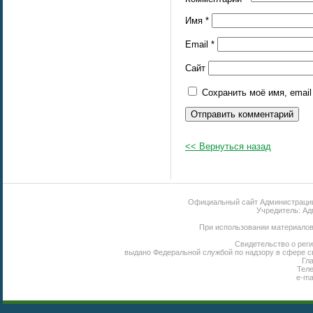
Имя
*
Email
*
Сайт
Сохранить моё имя, emai
<< Вернуться назад
Официальный сайт Администрации 
Учредитель: Ад
При использовании материалов 
Свидетельство о реги
выдано Федеральной службой по надзору в сфере с
Гл
Теле
e-ma