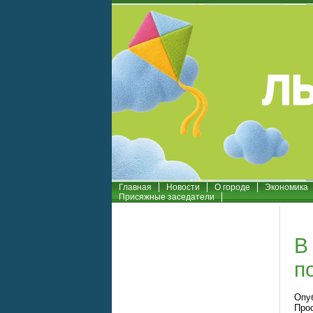
Главная
Новости
О городе
Экономика
Присяжные заседатели
В
п
Опуб
Про