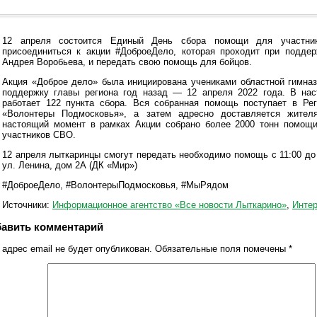
12 апреля состоится Единый День сбора помощи для участн
присоединиться к акции #ДоброеДело, которая проходит при поддер
Андрея Воробьева, и передать свою помощь для бойцов.
Акция «Доброе дело» была инициирована учениками областной гимна
поддержку главы региона год назад — 12 апреля 2022 года. В на
работает 122 пункта сбора. Вся собранная помощь поступает в Ре
«Волонтеры Подмосковья», а затем адресно доставляется жите
настоящий момент в рамках Акции собрано более 2000 тонн помощи
участников СВО.
12 апреля лыткаринцы смогут передать необходимо помощь с 11:00 до
ул. Ленина, дом 2А (ДК «Мир»)
#ДоброеДело, #ВолонтерыПодмосковья, #МыРядом
Источники:
Информационное агентство «Все новости Лыткарино»
,
Интер
авить комментарий
адрес email не будет опубликован.
Обязательные поля помечены
*