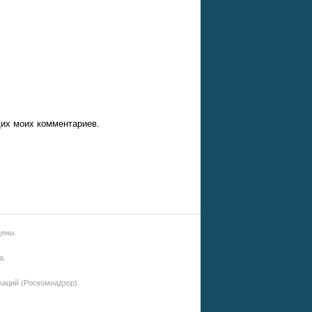
щих моих комментариев.
щены.
а.
аций (Роскомнадзор).