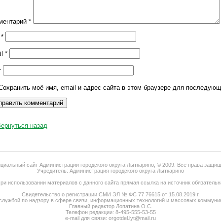
ментарий
*
я
*
il
*
т
Сохранить моё имя, email и адрес сайта в этом браузере для последую
Вернуться назад
иальный сайт Администрации городского округа Лыткарино, © 2009. Все права защи
Учредитель: Администрация городского округа Лыткарино
ри использовании материалов с данного сайта прямая ссылка на источник обязательн
Свидетельство о регистрации СМИ ЭЛ № ФС 77 76615 от 15.08.2019 г.
службой по надзору в сфере связи, информационных технологий и массовых коммуник
Главный редактор Лопатина О.С.
Телефон редакции: 8-495-555-53-55
e-mail для связи: orgotdel.lyt@mail.ru