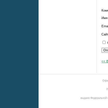
Ком
Им
Ema
Сай
<< 
Офиц
П
выдано Федеральной 