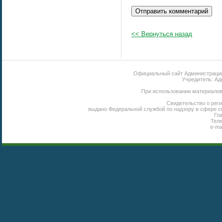
<< Вернуться назад
Официальный сайт Администрации 
Учредитель: Ад
При использовании материалов 
Свидетельство о реги
выдано Федеральной службой по надзору в сфере с
Гл
Теле
e-ma