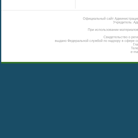
Официальный сайт Администрации 
Учредитель: Ад
При использовании материалов 
Свидетельство о реги
выдано Федеральной службой по надзору в сфере с
Гл
Теле
e-ma