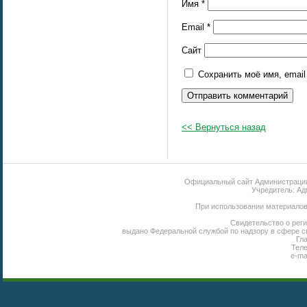
Имя
*
Email
*
Сайт
Сохранить моё имя, emai
<< Вернуться назад
Официальный сайт Администрации 
Учредитель: Ад
При использовании материалов 
Свидетельство о реги
выдано Федеральной службой по надзору в сфере с
Гл
Теле
e-ma