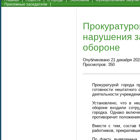
Главная
Новости
О городе
Экономика
Муниципальные закупки
Присяжные заседатели
Прокуратуро
нарушения з
обороне
Опубликовано 21 декабря 2024
Просмотров: 350
Прокуратурой города п
готовности нештатного
деятельности учреждени
Установлено, что в не
обороне входили сотр
городка. Однако включ
противоречит положения
Вместе с тем, состав 
работников, прекративш
По факту выявленных н