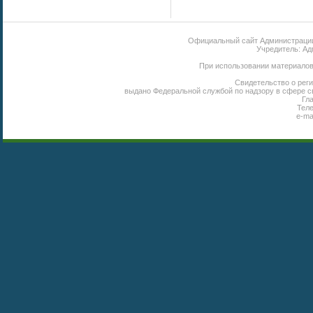
Официальный сайт Администрации 
Учредитель: Ад
При использовании материалов 
Свидетельство о реги
выдано Федеральной службой по надзору в сфере с
Гл
Теле
e-ma