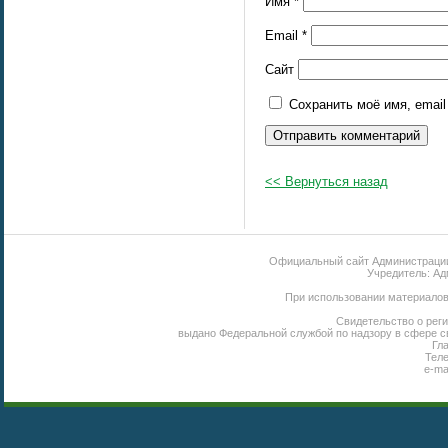
Имя
*
Email
*
Сайт
Сохранить моё имя, emai
<< Вернуться назад
Официальный сайт Администрации 
Учредитель: Ад
При использовании материалов 
Свидетельство о реги
выдано Федеральной службой по надзору в сфере с
Гл
Теле
e-ma