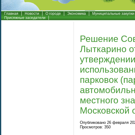
Главная
Новости
О городе
Экономика
Муниципальные закупки
Присяжные заседатели
Решение Сов
Лыткарино о
утверждении
использовани
парковок (п
автомобильн
местного зна
Московской 
Опубликовано 26 февраля 202
Просмотров: 350