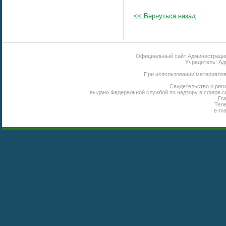
<< Вернуться назад
Официальный сайт Администрации 
Учредитель: Ад
При использовании материалов 
Свидетельство о реги
выдано Федеральной службой по надзору в сфере с
Гл
Теле
e-ma