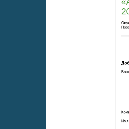
«
2
Опуб
Про
Доб
Ваш 
Ком
Им