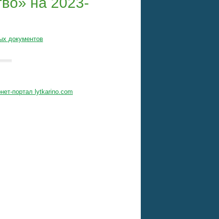
во» на 2023-
ых документов
нет-портал lytkarino.com