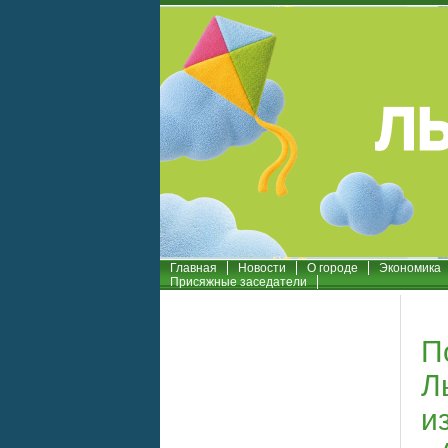
Главная
Новости
О городе
Экономика
Присяжные заседатели
П
Л
и