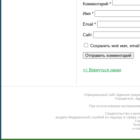
Комментарий
*
Имя
*
Email
*
Сайт
Сохранить моё имя, emai
<< Вернуться назад
Официальный сайт Администрации 
Учредитель: Ад
При использовании материалов 
Свидетельство о реги
выдано Федеральной службой по надзору в сфере с
Гл
Теле
e-ma