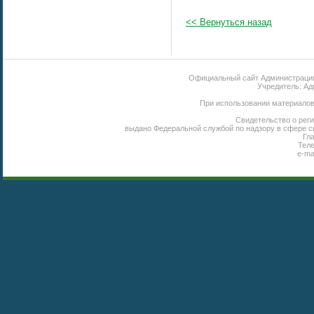
<< Вернуться назад
Официальный сайт Администрации 
Учредитель: Ад
При использовании материалов 
Свидетельство о реги
выдано Федеральной службой по надзору в сфере с
Гл
Теле
e-ma