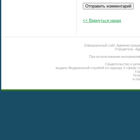
<< Вернуться назад
Официальный сайт Администрации 
Учредитель: Ад
При использовании материалов 
Свидетельство о реги
выдано Федеральной службой по надзору в сфере с
Гл
Теле
e-ma