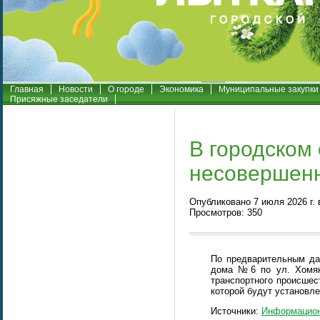
Главная
Новости
О городе
Экономика
Муниципальные закупки
Присяжные заседатели
В городском
несовершенн
Опубликовано 7 июля 2026 г.
Просмотров: 350
По предварительным да
дома №6 по ул. Хомяко
транспортного происшес
которой будут установл
Источники:
Информацион