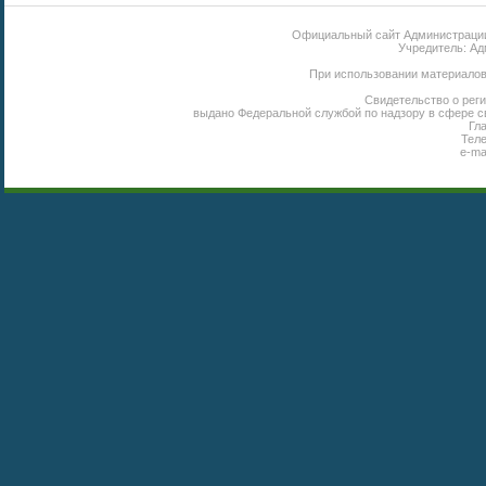
Официальный сайт Администрации 
Учредитель: Ад
При использовании материалов 
Свидетельство о реги
выдано Федеральной службой по надзору в сфере с
Гл
Теле
e-ma