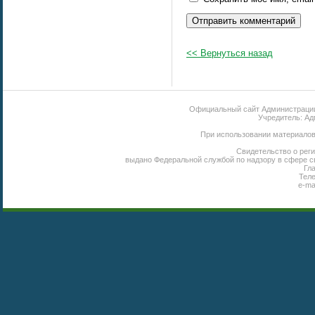
<< Вернуться назад
Официальный сайт Администрации 
Учредитель: Ад
При использовании материалов 
Свидетельство о реги
выдано Федеральной службой по надзору в сфере с
Гл
Теле
e-ma