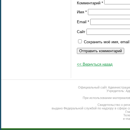
Комментарий
*
Имя
*
Email
*
Сайт
Сохранить моё имя, emai
<< Вернуться назад
Официальный сайт Администрации 
Учредитель: Ад
При использовании материалов 
Свидетельство о реги
выдано Федеральной службой по надзору в сфере с
Гл
Теле
e-ma