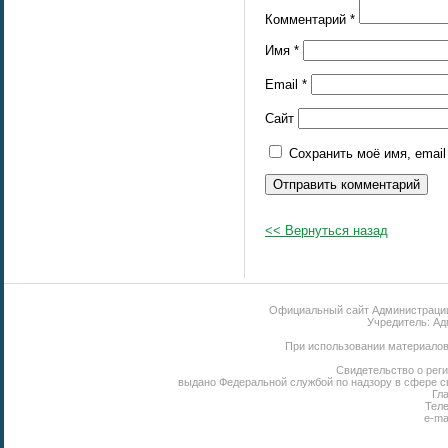
Комментарий
*
Имя
*
Email
*
Сайт
Сохранить моё имя, emai
<< Вернуться назад
Официальный сайт Администрации 
Учредитель: Ад
При использовании материалов 
Свидетельство о реги
выдано Федеральной службой по надзору в сфере с
Гл
Теле
e-ma