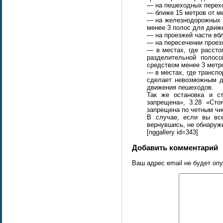
— на пешеходных перехо
— ближе 15 метров от м
— на железнодорожных п
менее 3 полос для движе
— на проезжей части вбл
— на пересечении проезж
— в местах, где рассто
разделительной полос
средством менее 3 метр
— в местах, где транспо
сделает невозможным д
движения пешеходов.
Так же остановка и ст
запрещена», 3.28 «Сто
запрещена по четным чи
В случае, если вы вс
вернувшись, не обнаружи
[nggallery id=343]
Добавить комментарий
Ваш адрес email не будет оп