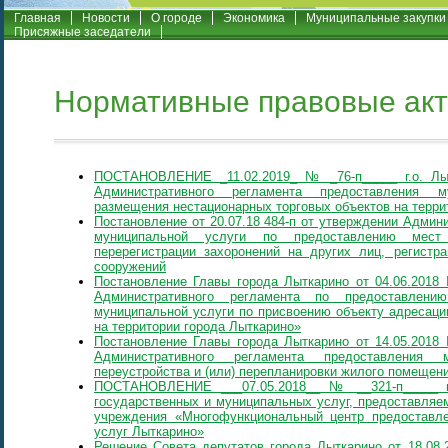
Главная
Новости
О городе
Экономика
Муниципальные закупки
Присяжные заседатели
Нормативные правовые ак
ПОСТАНОВЛЕНИЕ _11.02.2019_ № _76-п_____ г.о. Лы
Административного регламента предоставления м
размещения нестационарных торговых объектов на терри
Постановление от 20.07.18 484-п от утверждении Админ
муниципальной услуги по предоставлению мест 
перерегистрации захоронений на других лиц, регистр
сооружений
Постановление Главы города Лыткарино от 04.06.2018
Административного регламента по предоставлени
муниципальной услуги по присвоению объекту адресаци
на территории города Лыткарино»
Постановление Главы города Лыткарино от 14.05.2018
Административного регламента предоставления 
переустройства и (или) перепланировки жилого помещен
ПОСТАНОВЛЕНИЕ ___07.05.2018__ № __321-п_____ г
государственных и муниципальных услуг, предоставляе
учреждения «Многофункциональный центр предоставл
услуг Лыткарино»
Решение Совета депутатов города Лыткарино от 18.08