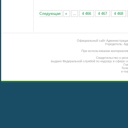
Следующая
«
...
4 466
4 467
4 468
Официальный сайт Администрации 
Учредитель: Ад
При использовании материалов 
Свидетельство о реги
выдано Федеральной службой по надзору в сфере с
Гл
Теле
e-ma